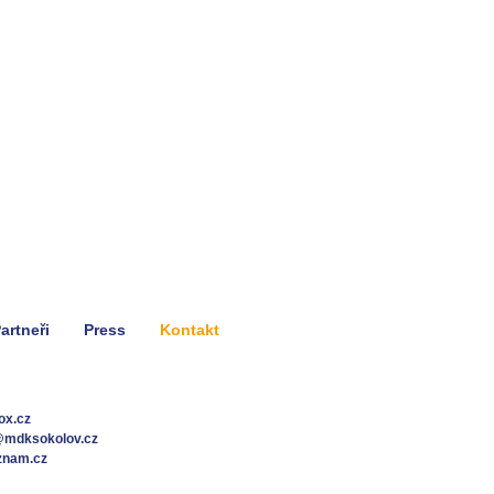
artneři
Press
Kontakt
ox.cz
@mdksokolov.cz
znam.cz