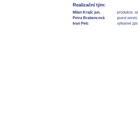
Realizační tým:
Milan Krajíc jun.
produkce, s
Petra Brabencová
guest servis
Ivan Pelc
výtvarné zpr