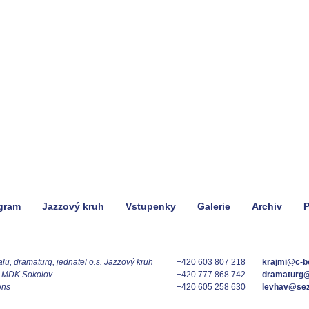
gram
Jazzový kruh
Vstupenky
Galerie
Archiv
P
valu, dramaturg, jednatel o.s. Jazzový kruh
+420 603 807 218
krajmi@c-b
a MDK Sokolov
+420 777 868 742
dramaturg
ons
+420 605 258 630
levhav@se