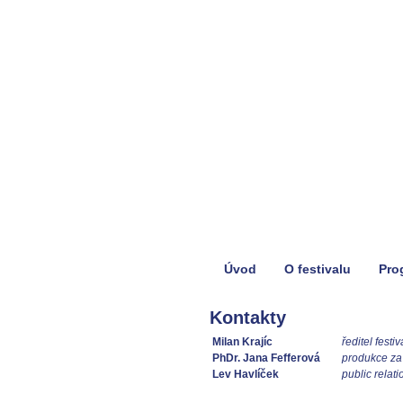
Úvod
O festivalu
Pro
Kontakty
Milan Krajíc
ředitel festi
PhDr. Jana Fefferová
produkce z
Lev Havlíček
public relati