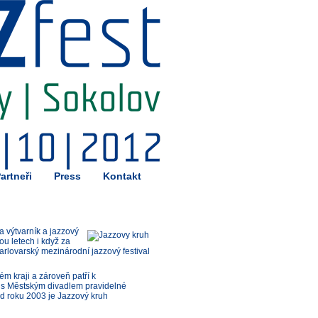
artneři
Press
Kontakt
a výtvarník a jazzový
u letech i když za
rlovarský mezinárodní jazzový festival
m kraji a zároveň patří k
i s Městským divadlem pravidelné
Od roku 2003 je Jazzový kruh