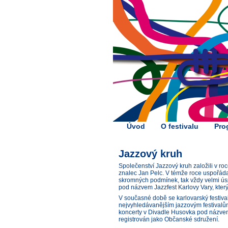
Úvod
O festivalu
Pro
Jazzový kruh
Společenství Jazzový kruh založili v ro
znalec Jan Pelc. V témže roce uspořáda
skromných podmínek, tak vždy velmi úsp
pod názvem Jazzfest Karlovy Vary, kter
V současné době se karlovarský festiva
nejvyhledávanějším jazzovým festivalů
koncerty v Divadle Husovka pod názvem 
registrován jako Občanské sdružení.