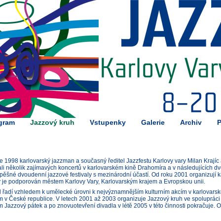
gram
Jazzový kruh
Vstupenky
Galerie
Archiv
P
ce 1998 karlovarský jazzman a současný ředitel Jazzfestu Karlovy vary Milan Krajíc 
li několik zajímavých koncertů v karlovarském kině Drahomíra a v následujících dvo
ěšné dvoudenní jazzové festivaly s mezinárodní účastí. Od roku 2001 organizují ka
ý je podporován městem Karlovy Vary, Karlovarským krajem a Evropskou unii.
l řadí vzhledem k umělecké úrovni k nejvýznamnějším kulturním akcím v karlovarské
m v České republice. V letech 2001 až 2003 organizuje Jazzový kruh ve spoluprác
Jazzový pátek a po znovuotevření divadla v létě 2005 v této činnosti pokračuje. 