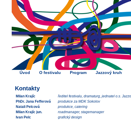
Úvod
O festivalu
Program
Jazzový kruh
Kontakty
Milan Krajíc
ředitel festivalu, dramaturg, jednatel o.s. Jazz
PhDr. Jana Fefferová
produkce za MDK Sokolov
Natali Pelcová
produkce, catering
Milan Krajíc jun.
roadmanager, stagemanager
Ivan Pelc
grafický design