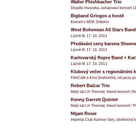
Walter Phishbacher Trio
Divadlo Husovka, zahajovací koncert 1
Bigband Gringos a hosté
koncert v MDK Sokolov
West Bohemian All Stars Band
Lázně III. 17. 10. 2013
Předávání ceny barona Shoen
Lázně III. 17. 10. 2013
Karlovarský Repre Band + Kar
Lázně III. 17. 10. 2013
Klubový večer s regionálními 
FilmCafé a Kino Drahomíra, od jazzu po 
Robert Balzar Trio
Malý sál LH Thermal, hlavní koncert / th
Kenny Garrett Quintet
Malý sál LH Thermal, hlavní koncert / Th
Ntjam Rosie
Imperial Club Karlovy Vary, závěrečný kon